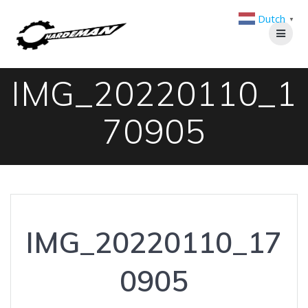
Ga
Dutch
naar
▼
de
inhoud
IMG_20220110_1
70905
IMG_20220110_17
0905