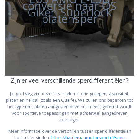
conversie naar OS
Giken Superlock
platensper
Zijn er veel verschillende sperdifferentiëlen?
Ja, grofweg zijn deze te verdelen in drie groepen; viscositeit,
platen en helical (zoals een Quaife). We zullen ons beperken tot
het type met platen aangezien deze het meest gebruikt wordt
voor sportieve toepassingen met achterwiel aangedreven
voertuigen.
Meer informatie over de verschillen tussen sper-differentiëlen
kunt u hier vinden:
https://hardemanmotorsport.nl/sper-