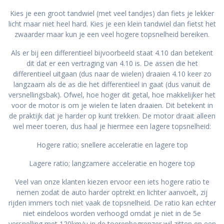
Kies je een groot tandwiel (met veel tandjes) dan fiets je lekker
licht maar niet heel hard. Kies je een klein tandwiel dan fietst het
zwaarder maar kun je een veel hogere topsnelheid bereiken.
Als er bij een differentieel bijvoorbeeld staat 4.10 dan betekent
dit dat er een vertraging van 4.10 is. De assen die het
differentieel uitgaan (dus naar de wielen) draaien 4.10 keer zo
langzaam als de as die het differentieel in gaat (dus vanuit de
versnellingsbak). Ofwel, hoe hoger dit getal, hoe makkelijker het
voor de motor is om je wielen te laten draaien. Dit betekent in
de praktijk dat je harder op kunt trekken. De motor draait alleen
wel meer toeren, dus haal je hiermee een lagere topsnelheid:
Hogere ratio; snellere acceleratie en lagere top
Lagere ratio; langzamere acceleratie en hogere top
Veel van onze klanten kiezen ervoor een iets hogere ratio te
nemen zodat de auto harder optrekt en lichter aanvoelt, zij
rijden immers toch niet vaak de topsnelheid. De ratio kan echter
niet eindeloos worden verhoogd omdat je niet in de 5e
versnelling met 120km/u in de toerenbegrenzer wil zitten en een