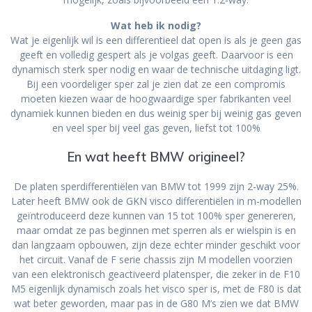
Wat heb ik nodig?
Wat je eigenlijk wil is een differentieel dat open is als je geen gas
geeft en volledig gespert als je volgas geeft. Daarvoor is een
dynamisch sterk sper nodig en waar de technische uitdaging ligt.
Bij een voordeliger sper zal je zien dat ze een compromis
moeten kiezen waar de hoogwaardige sper fabrikanten veel
dynamiek kunnen bieden en dus weinig sper bij weinig gas geven
en veel sper bij veel gas geven, liefst tot 100%
En wat heeft BMW origineel?
De platen sperdifferentiëlen van BMW tot 1999 zijn 2-way 25%.
Later heeft BMW ook de GKN visco differentiëlen in m-modellen
geïntroduceerd deze kunnen van 15 tot 100% sper genereren,
maar omdat ze pas beginnen met sperren als er wielspin is en
dan langzaam opbouwen, zijn deze echter minder geschikt voor
het circuit. Vanaf de F serie chassis zijn M modellen voorzien
van een elektronisch geactiveerd platensper, die zeker in de F10
M5 eigenlijk dynamisch zoals het visco sper is, met de F80 is dat
wat beter geworden, maar pas in de G80 M’s zien we dat BMW