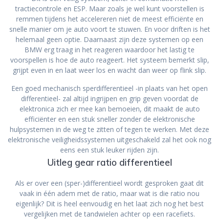
tractiecontrole en ESP. Maar zoals je wel kunt voorstellen is
remmen tijdens het accelereren niet de meest efficiënte en
snelle manier om je auto voort te stuwen. En voor driften is het
helemaal geen optie. Daarnaast zijn deze systemen op een
BMW erg traag in het reageren waardoor het lastig te
voorspellen is hoe de auto reageert. Het systeem bemerkt slip,
grijpt even in en laat weer los en wacht dan weer op flink slip.
Een goed mechanisch sperdifferentieel -in plaats van het open
differentieel- zal altijd ingrijpen en grip geven voordat de
elektronica zich er mee kan bemoeien, dit maakt de auto
efficiënter en een stuk sneller zonder de elektronische
hulpsystemen in de weg te zitten of tegen te werken. Met deze
elektronische veiligheidssystemen uitgeschakeld zal het ook nog
eens een stuk leuker rijden zijn.
Uitleg gear ratio differentieel
Als er over een (sper-)differentieel wordt gesproken gaat dit
vaak in één adem met de ratio, maar wat is die ratio nou
eigenlijk? Dit is heel eenvoudig en het laat zich nog het best
vergelijken met de tandwielen achter op een racefiets.