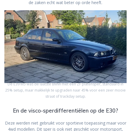
de zaken echt wat beter op orde heeft.
De E39 M5 was de laatste BMW met een ZF platensper, standaard in
25% setup, maar makkelijk te upgraden naar 45% voor een zeer mooie
straat of trackday setup.
En de visco-sperdifferentiëlen op de E30?
Deze werden niet gebruikt voor sportieve toepassing maar voor
4wd modellen. Dit sper is ook niet geschikt voor motorsport,