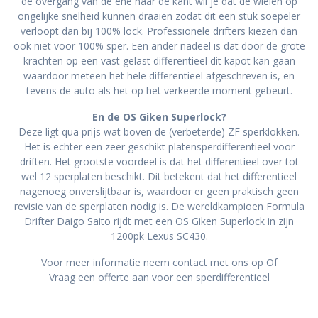
de overgang van de ene naar de kant wil je dat de wielen op
ongelijke snelheid kunnen draaien zodat dit een stuk soepeler
verloopt dan bij 100% lock. Professionele drifters kiezen dan
ook niet voor 100% sper. Een ander nadeel is dat door de grote
krachten op een vast gelast differentieel dit kapot kan gaan
waardoor meteen het hele differentieel afgeschreven is, en
tevens de auto als het op het verkeerde moment gebeurt.
En de OS Giken Superlock?
Deze ligt qua prijs wat boven de (verbeterde) ZF sperklokken.
Het is echter een zeer geschikt platensperdifferentieel voor
driften. Het grootste voordeel is dat het differentieel over tot
wel 12 sperplaten beschikt. Dit betekent dat het differentieel
nagenoeg onverslijtbaar is, waardoor er geen praktisch geen
revisie van de sperplaten nodig is. De wereldkampioen Formula
Drifter Daigo Saito rijdt met een OS Giken Superlock in zijn
1200pk Lexus SC430.
Voor meer informatie neem contact met ons op Of
Vraag een offerte aan voor een sperdifferentieel