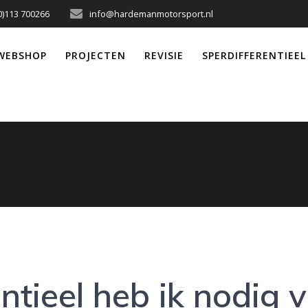
0)113 700266
info@hardemanmotorsport.nl
WEBSHOP
PROJECTEN
REVISIE
SPERDIFFERENTIEEL
ntieel heb ik nodig v