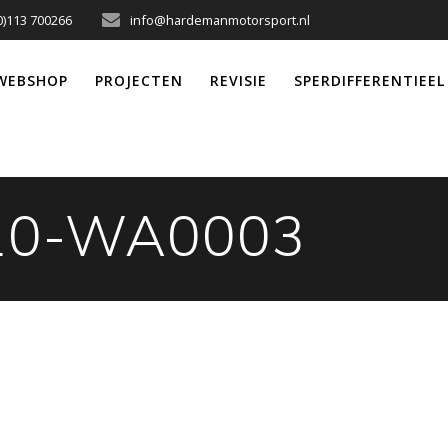
0)113 700266
info@hardemanmotorsport.nl
WEBSHOP
PROJECTEN
REVISIE
SPERDIFFERENTIEEL
10-WA0003