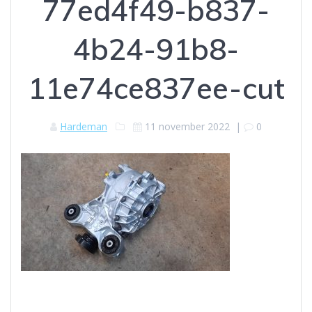
77ed4f49-b837-
4b24-91b8-
11e74ce837ee-cut
Hardeman
11 november 2022
|
0