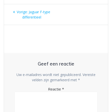
Berichtnavigatie
Vorig
Vorige:
Jaguar F-type
bericht:
differentieel
Geef een reactie
Uw e-mailadres wordt niet gepubliceerd.
Vereiste
velden zijn gemarkeerd met
*
Reactie
*