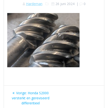
Hardeman
26 juni 2024
|
0
Berichtnavigatie
Vorig
Vorige:
Honda S2000
bericht:
versterkt en gereviseerd
differentieel