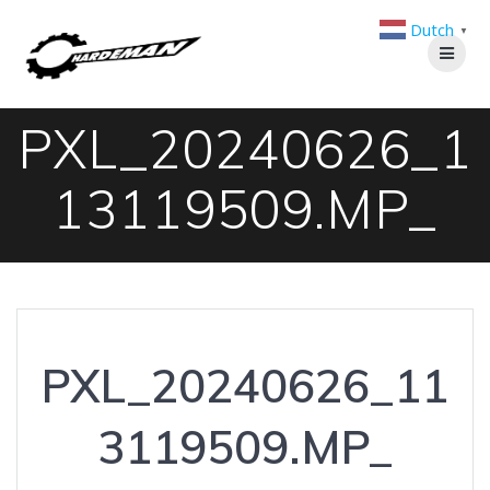
Ga
Dutch
naar
▼
de
inhoud
PXL_20240626_1
13119509.MP_
PXL_20240626_11
3119509.MP_