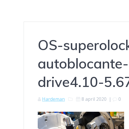
OS-superolock
autoblocante-
drive4.10-5.6
Hardeman
8 april 2020
|
0