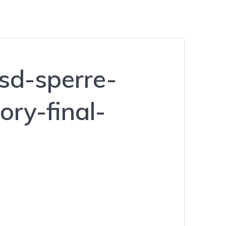
lsd-sperre-
ry-final-