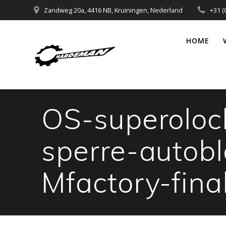
Ga
Zandweg 20a, 4416 NB, Kruiningen, Nederland
+31 (
naar
de
HOME
inhoud
OS-superolock
sperre-autob
Mfactory-fina