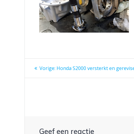
Berichtnavigatie
Vorig
Vorige:
Honda S2000 versterkt en gerevise
bericht:
Geef een reactie