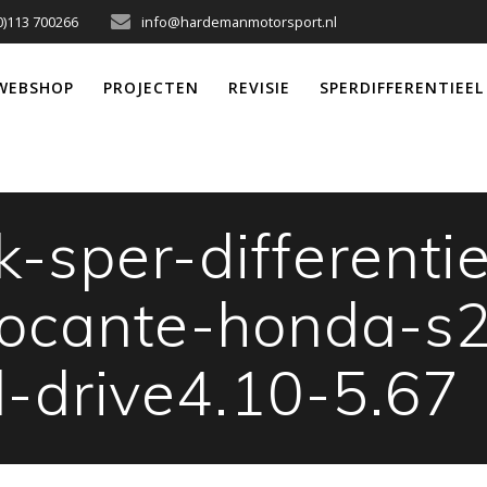
0)113 700266
info@hardemanmotorsport.nl
WEBSHOP
PROJECTEN
REVISIE
SPERDIFFERENTIEEL
-sper-differentie
locante-honda-s
l-drive4.10-5.67