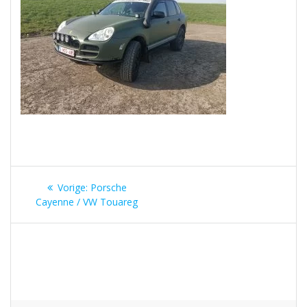
Berichtnavigatie
Vorig
Vorige:
Porsche
bericht:
Cayenne / VW Touareg