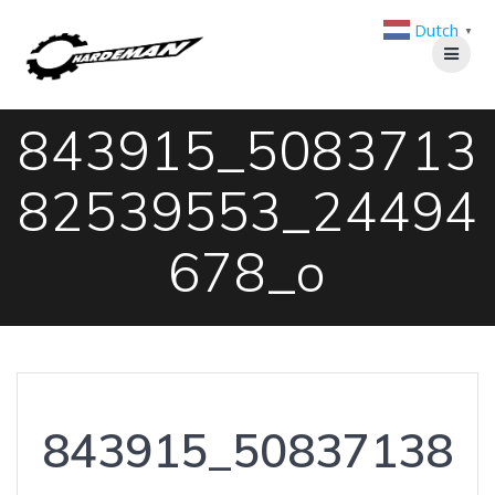
Ga
Dutch
naar
▼
de
inhoud
843915_5083713
82539553_24494
678_o
843915_50837138