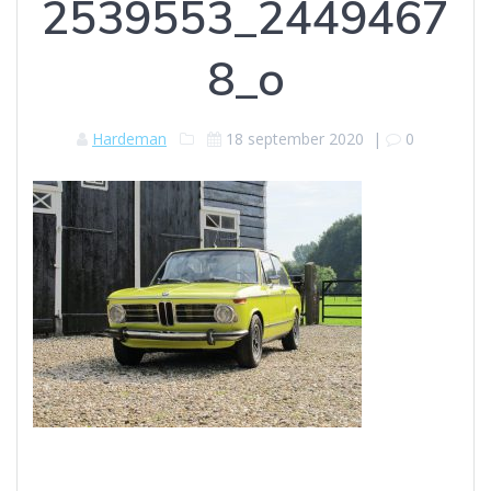
2539553_2449467
8_o
Hardeman
18 september 2020
|
0