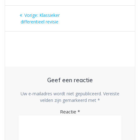
Berichtnavigatie
Vorig
Vorige:
Klassieker
bericht:
differentieel revisie
Geef een reactie
Uw e-mailadres wordt niet gepubliceerd.
Vereiste
velden zijn gemarkeerd met
*
Reactie
*