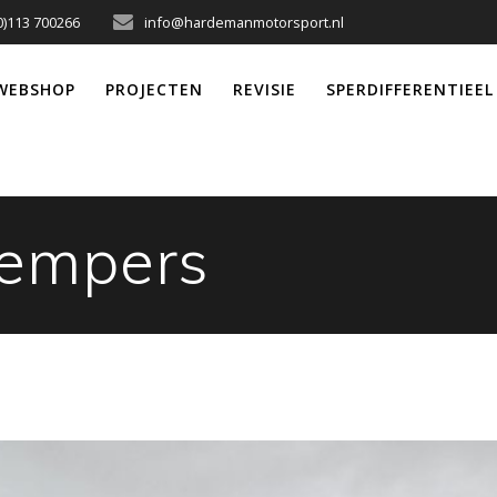
0)113 700266
info@hardemanmotorsport.nl
WEBSHOP
PROJECTEN
REVISIE
SPERDIFFERENTIEEL
empers