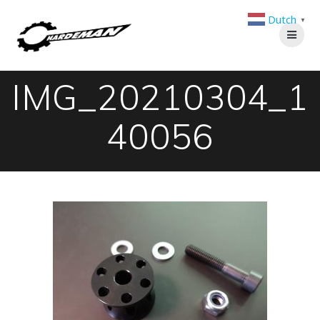
Ga
Dutch
naar
▼
de
inhoud
IMG_20210304_1
40056