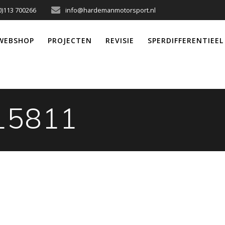
0)113 700266
info@hardemanmotorsport.nl
WEBSHOP
PROJECTEN
REVISIE
SPERDIFFERENTIEEL
15811