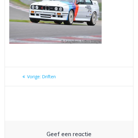
Berichtnavigatie
Vorig
Vorige:
Driften
bericht:
Geef een reactie