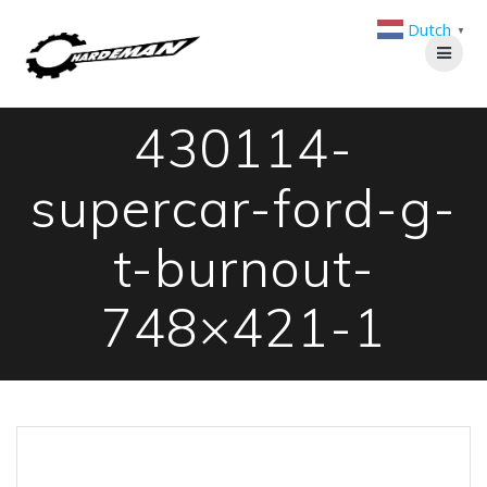
Ga
Dutch
naar
▼
de
inhoud
430114-
supercar-ford-g-
t-burnout-
748×421-1