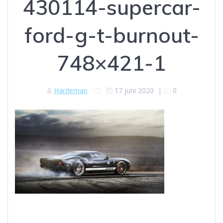
430114-supercar-
ford-g-t-burnout-
748×421-1
Hardeman
17 juni 2020
|
0