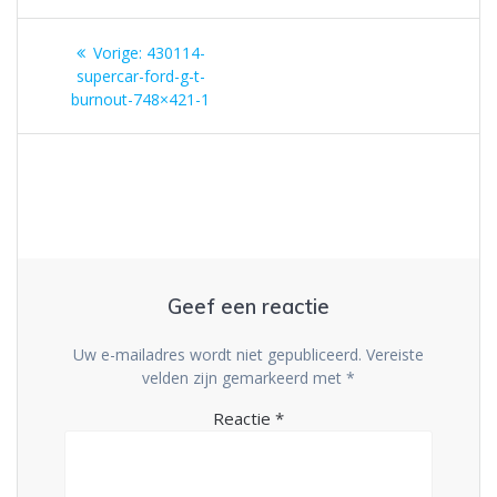
Berichtnavigatie
Vorig
Vorige:
430114-
bericht:
supercar-ford-g-t-
burnout-748×421-1
Geef een reactie
Uw e-mailadres wordt niet gepubliceerd.
Vereiste
velden zijn gemarkeerd met
*
Reactie
*