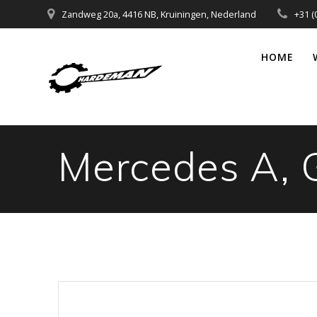
Ga
Zandweg 20a, 4416 NB, Kruiningen, Nederland
+31 (
naar
de
HOME
inhoud
Mercedes A, 