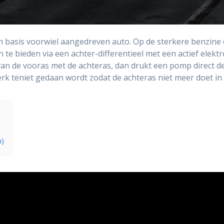
in basis voorwiel aangedreven auto. Op de sterkere benzine
n te bieden via een achter-differentieel met een actief elek
s van de vooras met de achteras, dan drukt een pomp direct 
k teniet gedaan wordt zodat de achteras niet meer doet in 
n)