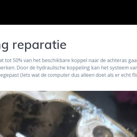
ng reparatie
at tot 50% van het beschikbare koppel naar de achteras gaa
perken. Door de hydraulische koppeling kan het systeem vari
oegepast (Iets wat de computer dus alleen doet als er echt flin