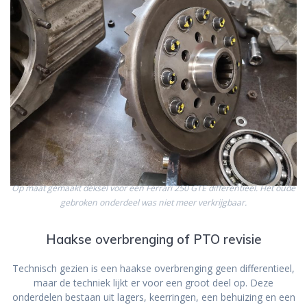
Op maat gemaakt deksel voor een Ferrari 250 GTE differentieel. Het oude
gebroken onderdeel was niet meer verkrijgbaar.
Haakse overbrenging of PTO revisie
Technisch gezien is een haakse overbrenging geen differentieel,
maar de techniek lijkt er voor een groot deel op. Deze
onderdelen bestaan uit lagers, keerringen, een behuizing en een