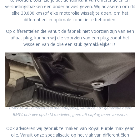
versnellingsbakken een ander advies geven. Wij adviseren om dit
elke 30.000 km (of elke motorolie wissel) te doen, om het
differentieel in optimale conditie te behouden.
Op differentiëlen die vanuit de fabriek niet voorzien zijn van een
aflaat plug, kunnen wij die voorzien van een plug zodat het
wisselen van de olie een stuk gemakkelijker is.
BMW M140i differentieel met aftapplug, vanaf de E8* generatie heeft
BMW, behalve op de M modellen, geen aflaatplug meer voorzien.
Ook adviseren wij gebruik te maken van Royal Purple max gear
olie. Vanuit onze specialisatie op het vlak van differentiëlen