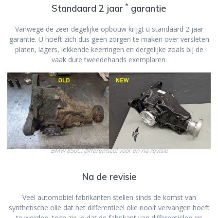
*
Standaard 2 jaar
garantie
Vanwege de zeer degelijke opbouw krijgt u standaard 2 jaar
garantie. U hoeft zich dus geen zorgen te maken over versleten
platen, lagers, lekkende keerringen en dergelijke zoals bij de
vaak dure tweedehands exemplaren.
BMW 850Ci differentieel voor en na revisie
Na de revisie
Veel automobiel fabrikanten stellen sinds de komst van
synthetische olie dat het differentieel olie nooit vervangen hoeft
te worden, toch zie je dat de fabrikant van differentiëlen en