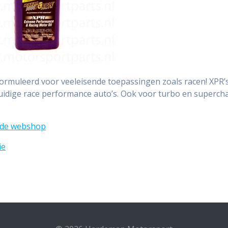
ormuleerd voor veeleisende toepassingen zoals racen! XPR’s
uidige race performance auto’s. Ook voor turbo en superch
n de webshop
ie