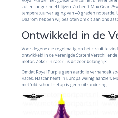
Royal Purple: met goede olie zal het differentie
zullen langer heel blijven. Zo heeft Max Gear 7
temperatuurverlaging van 40 graden noteerde. U
Daarom hebben wij besloten om dit aan ons asso
Ontwikkeld in de V
Voor degene die regelmatig op het circuit te vin
ontwikkeld in de Verenigde Staten! Verschillend
motor. Zeker in racerij is dit zeer belangrijk.
Omdat Royal Purple geen aardolie verhandelt zoal
Races. Nascar heeft in Europa weinig aanzien. M
met ‘old-school’ setup is geen uitzondering.