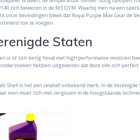
el soepeler draaien, de temperatuur minder hoog oplopen. In
5w140 zich bewezen in de M3 DTM. Waarbij men na een sperkl
it onze bevindingen bleek dat Royal Purple Max Gear de bes
rtiment toe te voegen.
erenigde Staten
den is of zich bezig houd met high performance motoren bied
e onderzoeken hebben uitgewezen dat deze olie zich perfect 
s Shell is het een relatief onbekend merk. In de Verenigde
aar men moet zich niet vergissen in de hoogstaande techniek