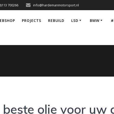
0)113 700266
info@hardemanmotorsport.nl
EBSHOP
PROJECTS
REBUILD
LSD
BMW
#
 beste olie voor uw 