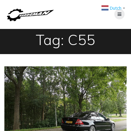
Skip
Dutch
to
▼
content
Tag:
C55