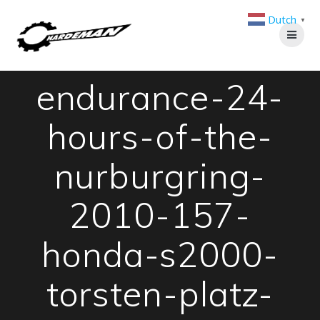
Zum
Dutch
Inhalt
▼
springen
endurance-24-
hours-of-the-
nurburgring-
2010-157-
honda-s2000-
torsten-platz-